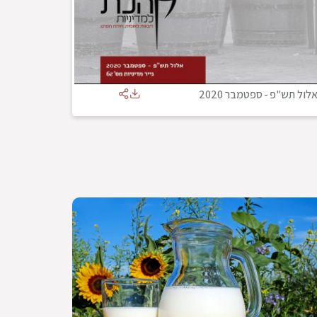
לול תש"פ
-
ספטמבר 2020