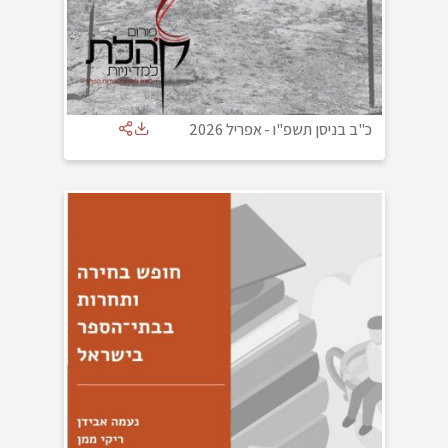
כ"ב בניסן תשפ"ו
-
אפריל 2026