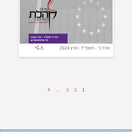
אדר ב' - תשפ"ד
-
מרץ 2024
9
…
3
2
1