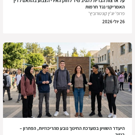
על ארצות הברית להגיב מיד לחוק האירי הצבוע בהתאם לדין
האמריקני נגד חרמות
פרופ' יוג'ין קונטורוביץ'
26 יולי 2026
היעדר השוויון במערכת החינוך נובע מהריכוזיות, הפתרון –
ביזור