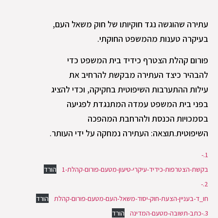
עתירה שהוגשה נגד חוקיותו של חוק משאל העם,
בעיקרה טענות מהמשפט החוקתי.
פורום קהלת הצטרף כידיד בית המשפט כדי
להבהיר כיצד העתירה מבקשת להרחיב את
עילות ההתערבות השיפוטית בחקיקה, וכדי להציג
בפני בית המשפט עמדה המתנגדת לפגיעה
בסמכויות הכנסת ולהרחבת המהפכה
השיפוטית.תוצאה: העתירה נמחקה על ידי העותר.
1.-
בקשת-הצטרפות-כידיד-עיקרי-טיעון-מטעם-פורום-קהלת-1
הורד
2.-
חו_ד-בעניין-הצעת-חוק-יסוד-משאל-העם-מטעם-פורום-קהלת
הורד
3.-כתב-תשובה-מטעם-המדינה
הורד