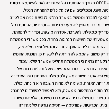
נמוכה יחסית בשל הנטל הביורוקטי. ב–OECD הצורך בהפחתת נטל האסדרה (אם להשתמש במונח
שנה כתחום מדיניות חיוני, וממליצים שם על סל כלים להפחתת הנטל.
 האגף לחברה וממשל במשרד רה"מ לגבש תוכנית אב לטיוב
שרד מרכזי מאפיין לא מעט מדינות — ומדיניות הפחתת נטל
מדריך ממשלתי להערכת אסדרה מוצעת, ומדריך להפחתת
משמעותי של השיטות הנהוגות בחו"ל. בכל משרדי הממשלה
ו לשימוש בכלים שהאגף לחברה וממשל עיצב. אלא מה,
ד רק משום שהממשלה הורתה לו לעשות כן. תוכנית החומש
 רקע זה נראה כי הממשלה תחליט שמשרד שלא יעמוד
ע אסדרה חדשה — צעד המקפיא בפועל תוכניות רבות של
ומש היא אתגר חשוב למשק ולממשלה. הפחתת נטל האסדרה
רווחת האזרח. משימה לא פחות חשובה היא הוכחת יכולת
בלה תוקף בהחלטות ממשלה, ולא לאפשר למשרדים להתנהל
ת. משרדי ממשלה רבים לא יעמדו במשימה, אלא אם משרד
ם זאת, המדיניות שפורסמה — חסימה גורפת של אסדרה