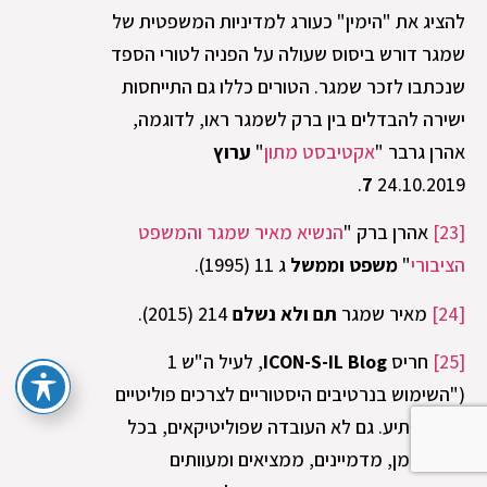
להציג את "הימין" כעורג למדיניות המשפטית של
שמגר דורש ביסוס שעולה על הפניה לטורי הספד
שנכתבו לזכר שמגר. הטורים כללו גם התייחסות
ישירה להבדלים בין ברק לשמגר ראו, לדוגמה,
אהרן גרבר "
אקטיבסט מתון
"
ערוץ
7
24.10.2019.
[23]
אהרן ברק "
הנשיא מאיר שמגר והמשפט
הציבורי
"
משפט וממשל
ג 11 (1995).
[24]
מאיר שמגר
תם ולא נשלם
214 (2015).
[25]
חריס
ICON-S-IL Blog
, לעיל ה"ש 1
("השימוש בנרטיבים היסטוריים לצרכים פוליטיים
אינו מפתיע. גם לא העובדה שפוליטיקאים, בכל
מקום וזמן, מדמיינים, ממציאים ומעוותים