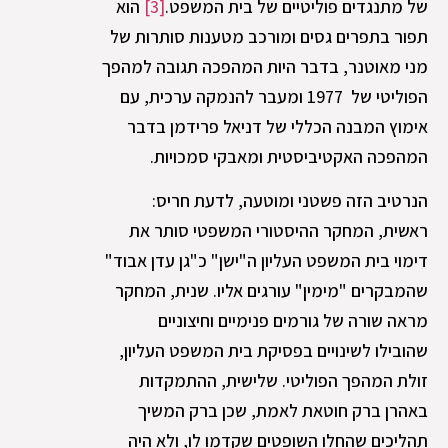
של מתנגדים פוליטיים של בית המשפט.
[3]
הוא
תפור בתפרים גסים ומורכב מטענות סותרות של
מני מאוטנר, בדבר היות המהפכה תגובה למהפך
הפוליטי של 1977 ומעבר להנמקה ערכית, עם
אימוץ המבנה הכללי של דניאל פרידמן בדבר
המהפכה האקטיביסטית ומאבקי סמכויות.
הנרטיב הזה פשטני ומוטעה, לדעת חריס:
ראשית, המחקר ההיסטורי המשפטי סותר את
דימוי בית המשפט העליון ה"ישן" כ"גן עדן אבוד"
שהמבקרים "מימין" עורגים אליו. שנית, המחקר
מראה שורה של גורמים פנימיים וחיצוניים
שהובילו לשינויים בפסיקת בית המשפט העליון,
זולת המהפך הפוליטי. שלישית, ההתמקדות
באהרן ברק חוטאת לאמת, שכן ברק המשיך
תהליכים שהחלו השופטים שקדמו לו, ולא היה