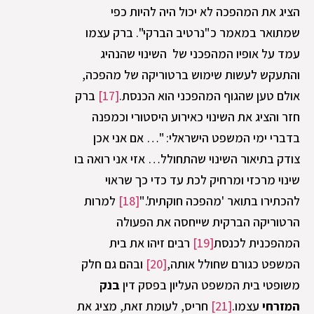
הציג את המהפכה לא יכול היה להיות כפי
שמתואר במאמר כ"נרטיב הברקי". ברק עצמו
עמד על אופיו המהפכני של השינוי שהנהיג
והתעקש לעשות שימוש ברטוריקה של מהפכה,
אולם טען שהגוף המהפכני הוא הכנסת.
[17]
ברק
חזר והציג את השינוי כאירוע היסטורי וכמפנה
בדברי ימי המשפט הישראלי: "… אם אני אכן
צודק בתיאור השינוי שהתחולל… אזי אני רואה בו
שינוי מרכזי ומרחיק לכת עד כדי כך שראוי
להכתירו בתואר 'מהפכה חוקתית'."
[18]
למרות
הרטוריקה הברקית שייחסה את הפעולה
המהפכנית לכנסת
[19]
רבים זיהו את בית
המשפט כגורם שחולל אותה,
[20]
ובהם גם חלק
משופטי בית המשפט העליון בפסק דין
בנק
המזרחי
עצמו.
[21]
חריס, לעומת זאת, מציג את