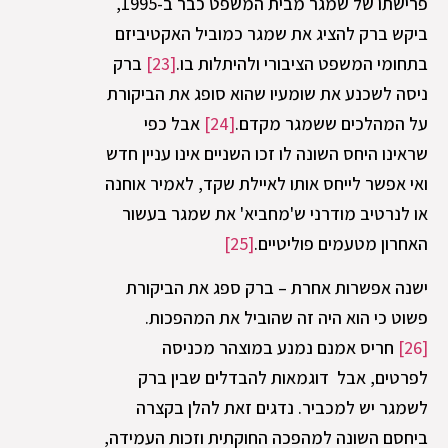
פרישתו של שמגר מבית המשפט כבר ב-1995,
ביקש ברק להציג את שמגר כמוביל האקטיביזם
בתחומי המשפט הציבורי ולהיתלות בו.
[23]
ברק
ניסה לשכנע את שומעיו שהוא סופג את הביקורת
על המהלכים ששמגר מקדם.
[24]
אבל כפי
שראינו היחס השונה לו זכו השניים אינו עניין חדש
ואי אפשר לייחס אותו לאיילת שקד, לאמיר אוחנה
או לנרטיב מודרני ש'מחביא' את שמגר בעשור
האחרון מטעמים פוליטיים.
[25]
ישנה אפשרות אחרת – ברק ספג את הביקורת
פשוט כי הוא היה זה שהוביל את המהפכות.
[26]
חריס אמנם נמנע במוצהר מכניסה
לפרטים, אבל דוגמאות להבדלים שבין ברק
לשמגר יש למכביר. נדגים זאת להלן בקצרה
ביחסם השונה למהפכה החוקתית וזכות העמידה,