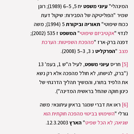
המינהלי"
עיוני
משפט
יח 5, 5–6 (1989); רונן
שמיר "הפוליטיקה של הסבירות: שיקול דעת
ככוח שיפוטי"
תאוריה וביקורת
5 (1994); משה
לנדוי "
אקטיביזם שיפוטי
"
המשפט
ז 535 (2002);
דפנה ברק-ארז "
מהפכת השפיטות: הערכת
מצב
"
הפרקליט
נ 3, 3–5 (2008).
[5]
חריס
עיוני משפט
, לעיל ה"ש 1, בעמ' 13
("ברק, לגישתו, לא חולל מהפכה אלא רק נשא
את הלפיד בתורו, והמשיך תהליך הדרגתי של
כינון חוקה שהחל בראשית המדינה").
[6]
ראו את דברי שמגר בראיון עיתונאי: משה
גורלי "
השימוש בביטוי מהפכה חוקתית הוא
שגיאה; לא הכל שפיט
"
הארץ
12.3.2003.