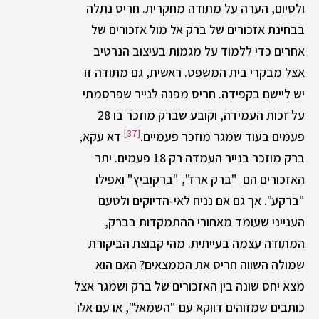
ולסיום, הערה על מתודה מחקרית. חריס נתלה
בבחינת אזכורים של ברק אל מול אזכורים של
אחרים כדי ללמוד על מגמות בעיצוב הנרטיב
אצל מבקרי בית המשפט. ראשית, גם מתודה זו
יש ליישם בקפידה. חריס מפנה לנייר שפרסמתי
על זכות העמידה, וקובע שברק מוזכר בו 28
[37]
פעמים בעוד שמגר מוזכר פעמיים.
דא עקא,
ברק מוזכר בנייר העמדה רק 18 פעמים. יתר
האזכורים הם "ברק ארז", "ברקוביץ" ואפילו
"ברקע". אך גם אם נניח לאי-הדיוקים ולטעם
הענייני שעומד מאחורי ההתמקדות בברק,
המתודה עצמה בעייתית. מהי קבוצת הביקורת
שמולה השווה חריס את הממצאים? האם הוא
מצא יחס שונה בין האזכורים של ברק ושמגר אצל
כותבים שמזוהים דווקא עם "השמאל", או עם אלו