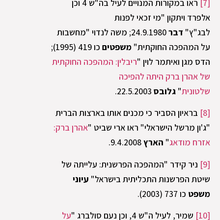
[7]
ראו במקורות המנויים לעיל בה"ש 4 וכן
אלפרד ויתקון "מי זכאי לפנות
לבג"ץ"
דבר
24.9.1980; משה לנדוי "מחשבות
על המהפכה החוקתית"
משפטים
כו 419 (1995);
הדס מגן ואיתמר לוין "
ריבלין: המהפכה החוקתית
של אהרן ברק היתה להפיכה
שלטונית
"
גלובס
22.5.2003.
[8]
בראיון הסביר כי מכנים אותו בארצות הברית
"ג'ון מרשל הישראלי" ראו ארי שביט "
אהרן ברק:
אזרח מודאג
"
הארץ
9.4.2008.
[9]
ניר קידר "המהפכה הפרשנית: עלייתה של
שיטת הפרשנות התכליתית בישראל"
עיוני
משפט
כו 737 (2003).
[10]
שמיר, לעיל ה"ש 4, וכן נעם סולברג "
על