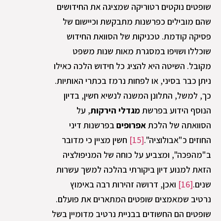
שופטים נוקטים רטוריקה שמציגה את החידושים
שהם מובילים כפרשנות מתבקשת וכיישום של
פסיקה קודמת. טכניקות של הסוואת החידוש
שוכללו ושויפו במסגרת מאות שנות משפט
מקובל. השיטה היא להציג כל חידוש הלכה כאילו
ניתן כבר בסיני, או לפחות נרמז בכתרי האותיות.
כך, למשל, התלונן המשנה לנשיא חשין, בדיון
הנוסף הידוע בפרשת
מגדלי הירקות
, על
הסוואתה של הלכת
אפרופים
בפרשנות דיני
החוזים כ"אבולוציה".
[15]
חשין מציין כי מדובר
ב"מהפכה", ומצביע על כוחה של המניפולציה
הזאת למנוע דיון ביקורתי בהלכה למשך עשרות
שנים.
[16]
ואכן, דרושה זהירות רבה באימוץ
נרטיב שמאמצים שופטים המתארים את פועלם.
שופטים הם החשודים בבניית נרטיב מדומיין בשל