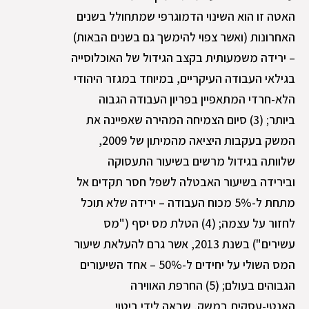
האטה זו הוא השינוי הדמוגרפי שמתחולל בשנים
האחרונות (ואשר צפוי להימשך גם בשנים הבאות)
– ירידה משמעותית בקצב הגידול של האוכלוסייה
בגילאי העבודה העיקריים, במיוחד במגזר היהודי
הלא-חרדי המתאפיין בפריון העבודה הגבוה
ביותר; (3) סיום הצמיחה המהירה שאפיינה את
המשק בעקבות היציאה מהמיתון של 2009,
שלוותה בגידול מרשים בשיעור התעסוקה
ובירידה בשיעור האבטלה לשפל חסר תקדים אל
מתחת ל-5% מכוח העבודה – ירידה שלא תוכל
לחזור על עצמה; (4) הטלת מס יסף ("מס
עשירים") בשנת 2013, אשר גרם להעלאת שיעור
המס השולי על יחידים ל-50% – אחד השיעורים
הגבוהים בעולם; (5) החרפת האווירה
האנטי-עסקית במשק, שבאה לידי ביטוי