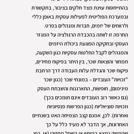
בהתייחסות עוינת מצד חלקים בציבור, בתקשורת
ובמערכת הפוליטית לפעילות עסקית באופן כללי
ולרווחים של יזמים, חברות ומנהלים בפרט.
החרפה זו לוותה בהכבדת הרגולציה על המגזר
העסקי ובחקיקה הפוגעת ביכולת היזמים
והמנהלים לקבל החלטות עסקיות כגון השקעה,
תמחור והוצאות שכר, בין היתר בפיקוח מחירים,
פיקוח שכר והגדלת עלות העבודה דרך הרחבת
"זכויות" העובדים – במונחי שכר (כגון שכר
מינימום), חופשות, התארגנות והשבתת העסק
(גם כאשר רוב העובדים אינם תומכים בכך)
וזכויות סוציאליות (כגון הפרשות פנסיוניות
ואחרות). לכן, אמנם קצב הצמיחה האט בשנתיים
האחרונות, אך הדבר לא מעיד כלל על כך
שהמשק נמצא במיתון או בשפל מחזורי (או, כפי