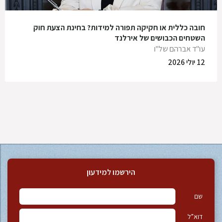
חובה כללית או חקיקה תפורה למידות? בחינת הצעת חוק
השטחים הכבושים של אירלנד
עו"ד אברהם של"ו
12 יולי 2026
הירשמו למידעון
שם
דוא”ל