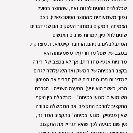
שכלכלנים נוהגים לכנות זאת, שהתוצר בפועל
נמוך משמעותית מהתוצר הפוטנציאלי). קצב
הצמיחה והמיקום במחזור העסקים הם שני דברים
שונים לחלוטין, למרות שרבים האנשים
המתבלבלים ביניהם. הרחבה קיינסיאנית מוצדקת
במצב של שפל מחזורי (אז משמעותה היא
מדיניות אנטי-מחזורית), אך לא במצב של ירידה
בקצב הצמיחה של המשק (אז היא עלולה לגרום
למדיניות פרו-מחזורית שרק תחריף את המיתון
הבא, כאשר הוא יגיע). הטענה השנייה – הגברת
השימוש ב"מנועי צמיחה" – מבלבלת בין היקף
התקציב להרכב התקציב. אם הממשלה סבורה
שאין מספיק "מנועי צמיחה" בתקציב המדינה,
אין שום מניעה לכך שהיא תגדיל את התקצוב
לסעיפים התומכים לדעתה בצמיחה על חשבון