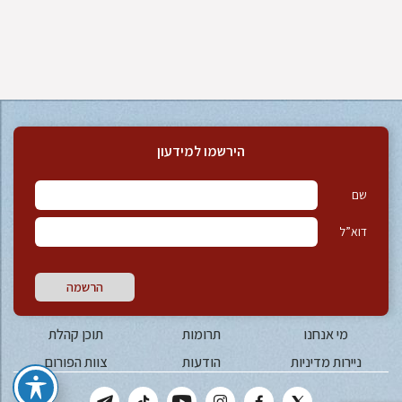
הירשמו למידעון
שם
דוא”ל
הרשמה
מי אנחנו
תרומות
תוכן קהלת
ניירות מדיניות
הודעות
צוות הפורום