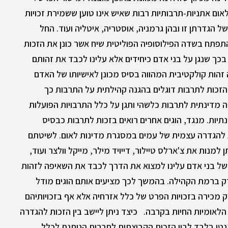
אום אתניות-תרבותיות רבות שאיש אינו טוען ששמירת זכויות
 הגדרתן זו ובהן גרמניה, אוסטריה, איטליה ועוד. החל
תח בשדה הפילוסופיה הפוליטית שיח אשר כונן את הזכות
 בכך שנגן על בני אדם כיחידים אלא עלינו לכבד את זהותם
זהות קולקטיבית המהווה בסיס מכונן לאישיותו של האדם
 הזכות לתרבות דוגלים בהגנה קהילתית על התרבות כך
מדינתית לתרבות כלשהי ותגן על כלל התרבויות הפועלות
ות. מנגד, הוגים אחרים רואים בזכות לתרבות כבסיס
ות להגדרה עצמית של עמים במסגרת מדינות לאום. לשיטתם
מנות את צ'ארלס טיילור, דייויד מילר, מייקל וולצר ועוד,
 של בני אדם עלינו למצוא את הדרך לכבד את השאיפה לזהות
ק ברמת הקהילה. בהמשך לכך מציעים אותם הוגים מודל
 מכירה בזכויות הפרט של כלל אזרחיה אלא אף בזכויותיהם
לאומיות החיות בקרבה. כיצד ניתן ליישב בין הזכות להגדרה
נטי בלבד לבין הזכות הקבוצתית לתרבות הניתנת לכלל