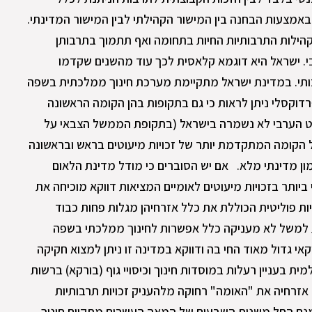
באמצעות הבחנה בין המישור הקהילתי לבין המישור המדינתי.
קהילות התרבותיות החיות בתחומה ואף תתמוך בתרבותן
י. ישראל היא דוגמא קלאסית לכך עוד מהשנים שקדמו
ותי. במדינת ישראל מתקיימת מערכת חינוך ממלכתית בשפה
רדוקסלי ניתן לראות כי גם בתקופות בהן הקומה הראשונה
וט הערבי לא נשמרה בישראל (בתקופת הממשל הצבאי על
 הקומה המתקדמת יותר של זכויות מיעוטים בראש ובראשונה
ן מדינתי מלא. אם יש הסוברים כי מודל מדינת הלאום
יותר בזכויות מיעוטים לאומיים המציאות דווקא מוכיחה את
ות פוליטית הכוללת את כלל אזרחיהן מגלות פחות כבוד
ת למשל לא מעניקה כלל אפשרות לחינוך ממלכתי בשפה
אי גדול מאוד החי בה ודווקא במדינה זו ניתן למצוא חקיקה
ת בעניין רעלות במוסדות חינוך וכיסויי גוף (בורקא) ברשות
אזרחיה את "האומה" רחוקה מלהעניק זכויות תרבותיות
מנם החל משנות השבעים של המאה העשרים מתקיים חינוך