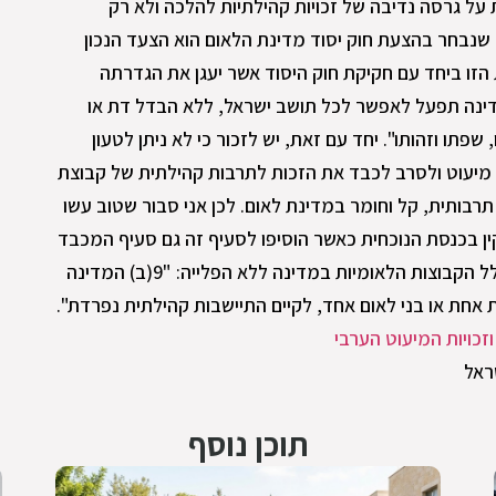
ל גרסה נדיבה של זכויות קהילתיות להלכה ולא רק
נבחר בהצעת חוק יסוד מדינת הלאום הוא הצעד הנכון
זו ביחד עם חקיקת חוק היסוד אשר יעגן את הגדרתה
הלאומית של ישראל: "9. המדינה תפעל לאפשר לכל תושב ישראל, ללא הבדל דת או
שפתו וזהותו". יחד עם זאת, יש לזכור כי לא ניתן לטעון
 מיעוט ולסרב לכבד את הזכות לתרבות קהילתית של קבוצת
רבותית, קל וחומר במדינת לאום. לכן אני סבור שטוב עשו
ן בכנסת הנוכחית כאשר הוסיפו לסעיף זה גם סעיף המכבד
את הזכות להתיישבות קהילתית של כלל הקבוצות הלאומיות במדינה ללא הפלייה: "9(ב) המדינה
 אחת או בני לאום אחד, לקיים התיישבות קהילתית נפרדת".
זכויות המיעוט הערבי
שראל
תוכן נוסף