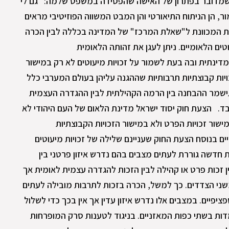
 שמדובר בפתרון של האישה שהפסידה במשפט שלמה: "גם לי
ור, הן הניתוח התיאורטי והן המבט המשווה הפוזיטיבי מראים
מית המכוונת ל"שאלת המרכז" של המדינה בכללה לבין הכרה
טים הלאומיים. ניתן לעגן את זהותה הלאומית
ינתית ובה בעת לשמור על זכויות מיעוטים לא רק במישור
ויות קבוצתיות תרבותיות שההגנה עליהן בעולם המערבי כלל
ישמר ההבחנה בין הרמה הקהילתית לבין ההגדרה העצמית
ד. הצעת חוק יסוד ישראל מדינת הלאום של העם היהודי לא
שור זכויות הפרט ולא במישור הזכויות הקבוצתיות
ים בנוסח הצעת החוק שעניינם שלילה של זכויות מיעוטים
 חדשה גוררת לעתים מצבים בהם נדרש איזון פרטני בין
 בין זכות פרט או קהילה לבין הזכות להגדרה עצמית לאומית אך
משני הצדדים. כך למשל, הכרה בזכות לתרבות מובילה לעתים
יפיים. במצבים אלו נדרש איזון עדין אך אין בכך כדי לשלול
דות בשתי כפות המאזניים. בניגוד לטענות סרק המופרחות