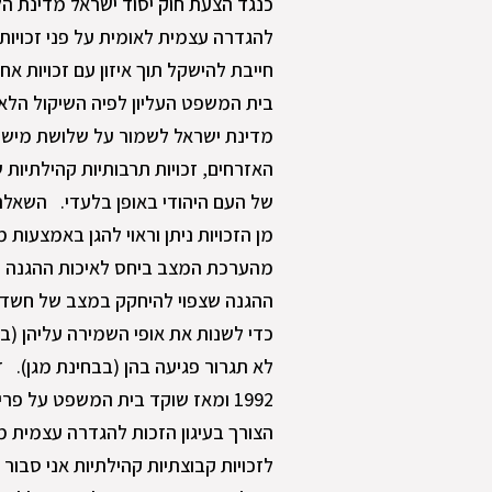
כנגד הצעת חוק יסוד ישראל מדינת הלא
להגדרה עצמית לאומית על פני זכויו
חייבת להישקל תוך איזון עם זכויות א
בית המשפט העליון לפיה השיקול הלאו
מדינת ישראל לשמור על שלושת מישורי
האזרחים, זכויות תרבותיות קהילתיות 
של העם היהודי באופן בלעדי. השאלה ע
מן הזכויות ניתן וראוי להגן באמצעות
מהערכת המצב ביחס לאיכות ההגנה על
ההגנה שצפוי להיחקק במצב של חשדנות 
כדי לשנות את אופי השמירה עליהן (ב
לא תגרור פגיעה בהן (בבחינת מגן). ז
1992 ומאז שוקד בית המשפט על פר
הצורך בעיגון הזכות להגדרה עצמית 
לזכויות קבוצתיות קהילתיות אני סבור 