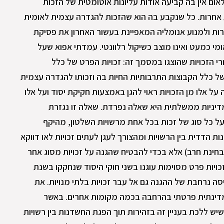
ום אין בה קביעה אודות עליונות אוטומטית של הזכות
ת אחרות. כל שנקבע בה הוא שהזכות להגדרה עצמית לאומית
חרות ולמנוע אנומליה המאפיינת בעשור האחרון את פסיקת
מי כמעט ואינו מוצב כשיקול רלוונטי. עמדתי אפוא שעל
 הזכויות שהוצגו במסמך זה: זכויות הפרט של כלל
של כלל הקבוצות התרבותיות החיות בה וזכותו להגדרה עצמית
ל אלו מן הזכויות ראוי להגן באמצעות חקיקת יסוד ועל אלו
 מדיניות ממשלתית היא שאלה נפרדת. שאלה זו נגזרת
 כל סוג של זכות בכל אחת מרשויות השלטון, מהיקף
הדדית בין הרשויות ומהצורך לעגן לעתים זכויות לאו דווקא
בחינת חרב) אלא בכדי להבטיח שהגנה על זכויות מסוג אחר
כויות פרט מסוימות עוגנו בשני חוקי היסוד שנחקקו בשנת
יסה נרחבת של ההגנה גם אל עבר זכויות בלתי מנויות. את
מדינתית פרטתי בהרחבה בכמה מקומות אחרים. באשר
שיש ללכת בעניין זה בזהירות תוך הפגת החשדנות בין רשויות