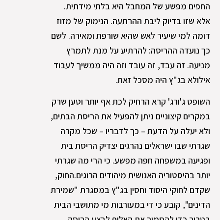
החפים מפשע של המחבל היא בלתי מידתית.
אלא שזו בדיוק ליבת ההרתעה. הנימוק של מזוז
דומה למי שיעיר לאש שהיא שורפת ומאירה. לשם
כך נועדה ההריסה: להרתיע על מנת לתמרץ
מניעה. זה עבד, זה עובד וזה היה ממשיך לעבוד
אילולא בג"ץ היה מסכל זאת.
השופט ג'ורג' קרא הרחיק לכת אף יותר וטען שרק
במקרים קיצוניים ניתן להפעיל את הריסת הבתים,
ולא יעלה על הדעת – כך לדבריו – שכל מקרה
שגרתי שבו ישראלים נהרגים יצדיק הריסת בית
ופגיעה במשפחה חפה מפשע. כי הרי מה שגרתי
יותר בהיסטוריה האנושית מיהודים הרוגים.החוק,
שקדם לחוקי היסוד וחסין בג"ץ במסגרת "שמירת
הדינים", קובע כי די במעורבות מי מתושבי הבית
בטרור כדי להסמיך את האלוף לבצע הריסה.