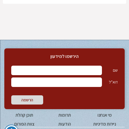
הירשמו למידעון
שם
דוא”ל
הרשמה
מי אנחנו
תרומות
תוכן קהלת
ניירות מדיניות
הודעות
צוות הפורום