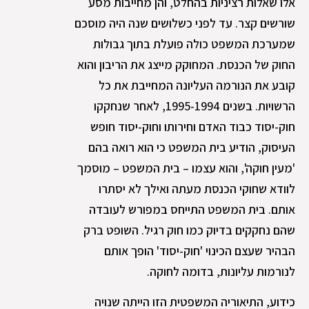
אלו שאלות רציניות בהחלט, והן מחייבות מסע
שורשים קצר. עד לפני כשלושים שנה היה מוסכם
שמערכת המשפט כולה פועלת בתוך גבולות
החוק של הכנסת. המחוקק מייצג את הריבון והוא
קובע את הנורמה העליונה המחייבת את כל
הרשויות. בשנים 1995-1994, לאחר שנחקקו
חוק-יסוד כבוד האדם וחירותו וחוק-יסוד חופש
העיסוק, הודיע בית המשפט כי הוא רואה בהם
'מעין חוקה', והוא עצמו – בית המשפט – מוסמך
לוודא שחוקי הכנסת מעתה ואילך לא יסתרו
אותם. בית המשפט התייחס במפורש לעובדה
שהם נחקקים בדיוק כמו חוק רגיל. השופט ברק
הבהיר שעצם הכינוי 'חוק-יסוד' הופך אותם
לנורמות עליונות, בדומה לחוקה.
כידוע, התיאוריה המשפטית הזו הייתה שנויה