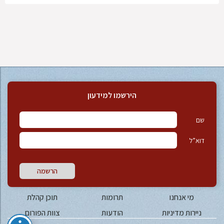
הירשמו למידעון
שם
דוא”ל
הרשמה
מי אנחנו
תרומות
תוכן קהלת
ניירות מדיניות
הודעות
צוות הפורום