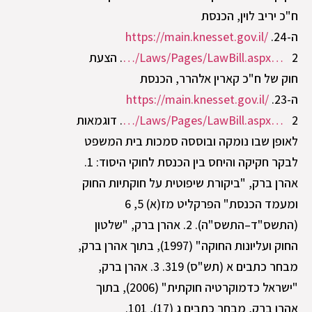
ח"כ יריב לוין, הכנסת
ה-24.
https://main.knesset.gov.il/
…/Laws/Pages/LawBill.aspx…
2. הצעת
חוק של ח"כ קארין אלהרר, הכנסת
ה-23.
https://main.knesset.gov.il/
…/Laws/Pages/LawBill.aspx…
2. דוגמאות
לאופן שבו נומקה ובוססה סמכות בית המשפט
לבקר חקיקה והיחס בין הכנסת לחוקי היסוד: 1.
אהרן ברק, "ביקורת שיפוטית על חוקתיות החוק
ומעמד הכנסת" הפרקליט מז(א) 5, 6
(התשס"ד–התשס"ה). 2. אהרן ברק, "שלטון
החוק ועליונות החוקה" (1997), בתוך אהרן ברק,
מבחר כתבים א (תש"ס) 319. 3. אהרן ברק,
"ישראל כדמוקרטיה חוקתית" (2006), בתוך
אהרן ברק, מבחר כתבים ג (17), 101.