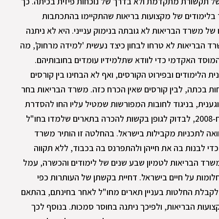
 של תקשורת מתקדמת ולא בדרך של נוכחות פיזית בכיתה. כך
ר בלימודים של מקצועות בריאות שהתקיימו בהתכתבות
 של משרד הבריאות לא גובתה בנימוק ענייני. היא לא ניתנה
ד הבריאות לא טרחו לבחון כיצד נעשית 'למידה מרחוק', מה
מוסד האקדמי כדי לוודא שתלמידיו עומדים בחובותיהם.
ת הלימודים ובפירוט הקורסים, ואף לא הבחינו בין קורסים
ות בכתה, לבין קורסים שאין הכרח כזה. משרד הבריאות בחר
ענית, בניגוד לחובות המפורשות שמטיל עליו החו להסדרת
העיסוק במקצועות הבריאות, התשס"ח-2008, לבדוק לגופן בקשות להכרה בתארים שלמדו בחו"ל
ואה לתכניות מקבילות בישראל. בהחלטה זו הותיר משרד
די לבנות בה את חייהן ולהתפרנס בה בכבוד, ללא תקווה
משרד הבריאות לטמיון שבע שנים של לימודים והכשרה, עמל
החלומות על חיים בישראל. דחיית בקשתן של העותרות כפי
קבלת החלטות בעניין תארים מחו"ל לאחר בחינתם, בהתאם
 במקצועות הבריאות, ולפיכך ניתנה בחוסר סמכות. בנוסף לכך