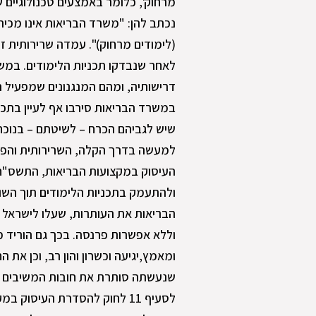
מרחוק', כלומר באמצעים טכנולוגיים
נכתב להן: "משרד הבריאות אינו מכי
(לימודים מרחוק)". עמדה שרירותית זו
לאחר שנבדקו תכניות הלימודים. במשר
דרישותיה, ומהם המנגנונים שמפעיל ה
במשרד הבריאות סירבו אף לעיין בתכני
שיש לגביהם הכרח – לשיטתם – בנוכח
למעשה בדרך הקלה, השרירותית והפוג
ולהתעמק בתכניות הלימודים תוך השו
הבריאות את העותרות, שעלו לישראל כ
וללא אפשרות פרנסה. בכך גם הוריד 
ומאמץ,יגיעה וכשרון והון רב, וכן את 
שנעשתה סותרת את חובות המשיבים ל
לסעיף 11 לחוק להסדרת העיסוק