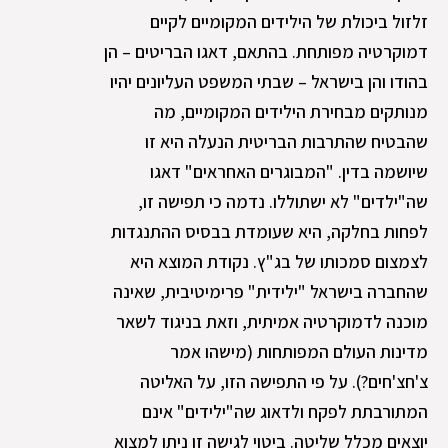
זלזול ביכולת של הילידים המקומיים לקיים
דמוקרטיה מפותחת. בהתאם, דאגו הבריטים – הן
בהודו והן בישראל – שבתי המשפט העליונים יהיו
מנותקים מבחירת הילידים המקומיים, מה
שהבטיח שהתרבות הבריטית הנעלה היא זו
שיושמה בדין. "המבוגרים האחראים" דאגו
שה"ילדים" לא ישתוללו. נדמה כי תפישה זו,
לפחות בחלקה, היא שעומדת בבסיס ההתנגדות
לצמצום סמכותו של בג"ץ. נקודת המוצא היא
שהחברה בישראל "ילידית" פרימיטיבית, שאינה
מוכנה לדמוקרטיה אמיתית, וזאת בניגוד לשאר
מדינות העולם המפותחות (מישהו אמר
צ'חצ'חים?). על פי התפישה הזו, על האליטה
המתורבתת לפקח ולדאוג שה"ילידים" אינם
יוצאים מכלל שליטה. ביטוי לגישה זו ניתן למצוא