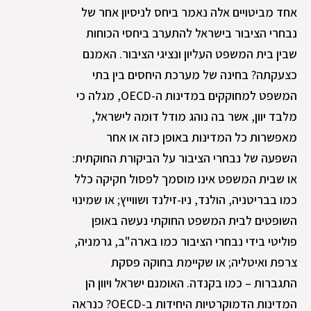
אחד מביטויים אלה נאמר ביחס לניסיון אחר של
נבחרי הציבור בישראל להתערב ביחסי הכוחות
שבין בית המשפט העליון ונציגי הציבור. האמנם
כצעקתה? בחינה של מערכת היחסים בין בתי
המשפט למחוקקים במדינות ה-OECD, מגלה כי
מלבד יוון, אשר בה נוהג מודל דומה לישראל,
מאפשרות כל המדינות באופן כזה או אחר
השפעה של נבחרי הציבור על הביקורת החוקתית:
או שבית המשפט אינו מוסמך לפסול חקיקה כלל
כמו בבריטניה, הולנד, ניו-זילנד ושווייץ; או שמינוי
השופטים לבית המשפט החוקתי נעשה באופן
פוליטי בידי נבחרי הציבור כמו בארה"ב, גרמניה,
צרפת ואיטליה; או שקיימת בחוקה פסקת
התגברות – כמו בקנדה. האומנם ישראל ויוון הן
המדינות הדמוקרטיות היחידות ב-OECD? כנראה