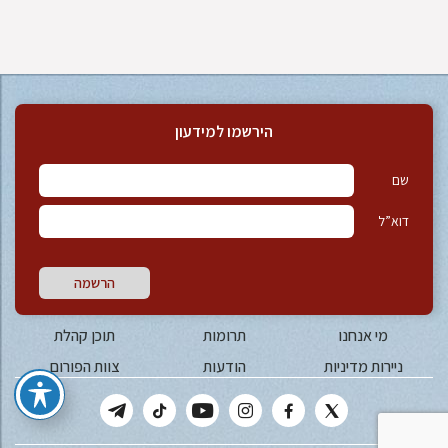
הירשמו למידעון
שם
דוא”ל
הרשמה
מי אנחנו
תרומות
תוכן קהלת
ניירות מדיניות
הודעות
צוות הפורום