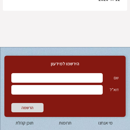
הירשמו למידעון
שם
דוא”ל
הרשמה
מי אנחנו
תרומות
תוכן קהלת