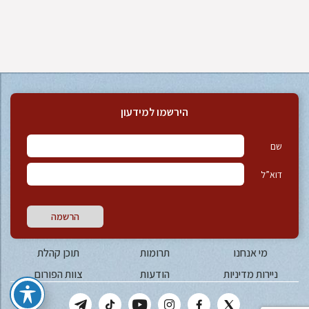
הירשמו למידעון
שם
דוא”ל
הרשמה
מי אנחנו
תרומות
תוכן קהלת
ניירות מדיניות
הודעות
צוות הפורום