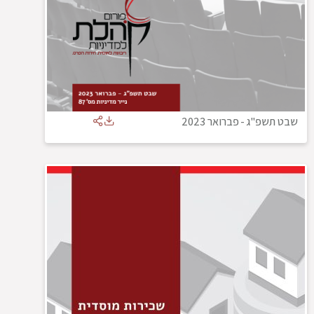
שבט תשפ"ג
-
פברואר 2023