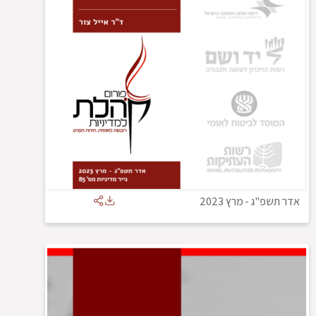
אדר תשפ"ג
-
מרץ 2023