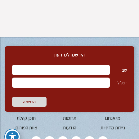
הירשמו למידעון
שם
דוא”ל
הרשמה
מי אנחנו
תרומות
תוכן קהלת
ניירות מדיניות
הודעות
צוות הפורום