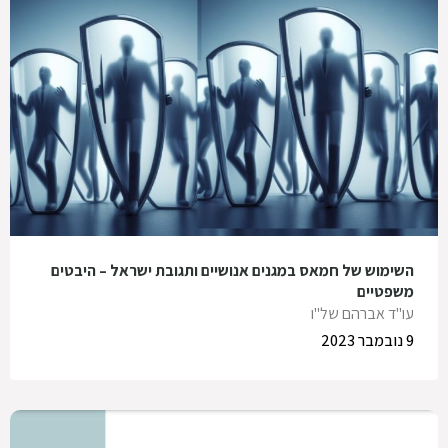
השימוש של חמאס במגנים אנושיים ותגובת ישראל – היבטים
משפטיים
עו"ד אברהם של"ו
9 נובמבר 2023