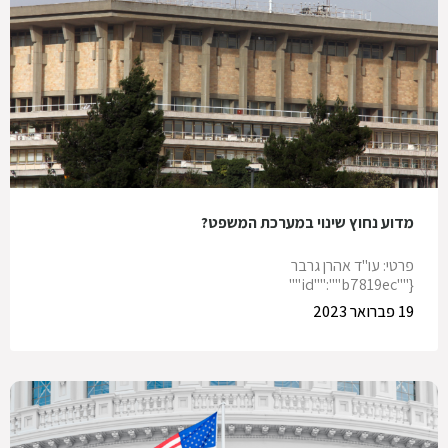
מדוע נחוץ שינוי במערכת המשפט?
פרטי: עו"ד אהרן גרבר
{""id"":""b7819ec""
19 פברואר 2023