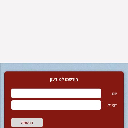
הירשמו למידעון
שם
דוא”ל
הרשמה