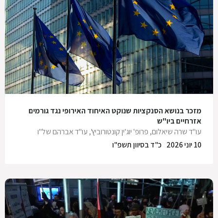
מזכר בנושא הסנקציות שנוקט האיחוד האירופי נגד גורמים
אזרחיים ביו"ש
עו"ד שרה שיאלום
,
פרופ' יוג'ין קונטורוביץ'
,
עו"ד אברהם של"ו
10 יוני 2026
כ"ד בסיוון תשפ"ו