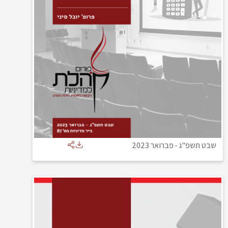
שבט תשפ"ג
-
פברואר 2023