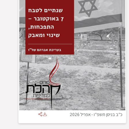
כ"ב בניסן תשפ"ו
-
אפריל 2026