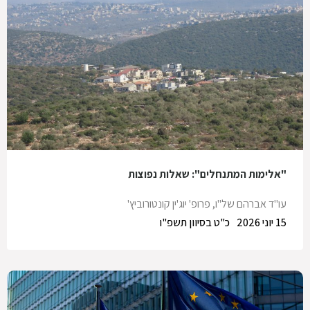
"אלימות המתנחלים": שאלות נפוצות
עו"ד אברהם של"ו
,
פרופ' יוג'ין קונטורוביץ'
15 יוני 2026
כ"ט בסיוון תשפ"ו