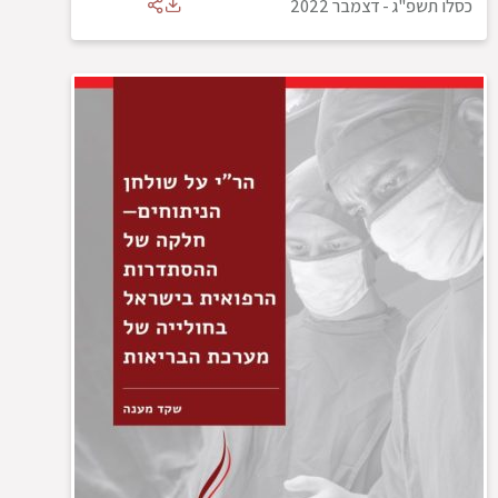
כסלו תשפ"ג
-
דצמבר 2022