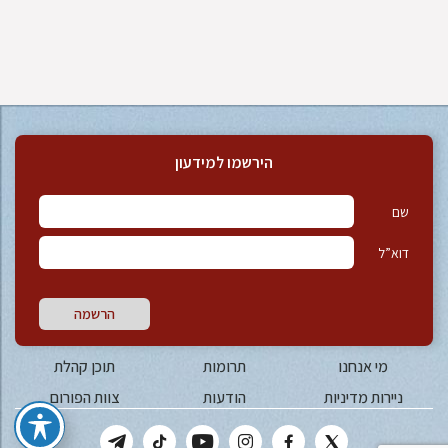
הירשמו למידעון
שם
דוא”ל
הרשמה
מי אנחנו
תרומות
תוכן קהלת
ניירות מדיניות
הודעות
צוות הפורום