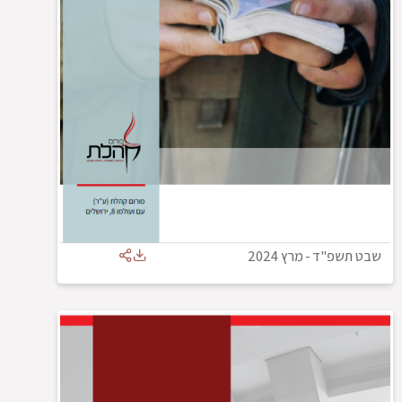
שבט תשפ"ד
-
מרץ 2024