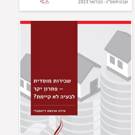
שבט תשפ"ג
-
פברואר 2023