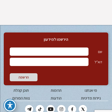
הירשמו למידעון
שם
דוא”ל
הרשמה
מי אנחנו
תרומות
תוכן קהלת
ניירות מדיניות
הודעות
צוות הפורום