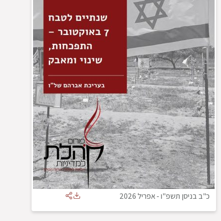
כ"ב בניסן תשפ"ו
-
אפריל 2026