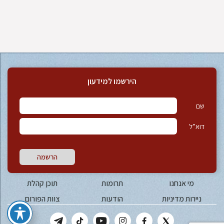
הירשמו למידעון
שם
דוא”ל
הרשמה
מי אנחנו
תרומות
תוכן קהלת
ניירות מדיניות
הודעות
צוות הפורום