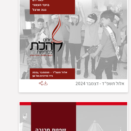
אלול תשפ"ד
-
דצמבר 2024