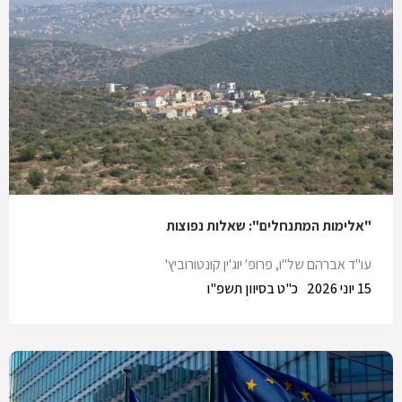
"אלימות המתנחלים": שאלות נפוצות
עו"ד אברהם של"ו
,
פרופ' יוג'ין קונטורוביץ'
15 יוני 2026
כ"ט בסיוון תשפ"ו