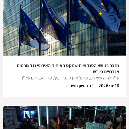
מזכר בנושא הסנקציות שנוקט האיחוד האירופי נגד גורמים
אזרחיים ביו"ש
עו"ד שרה שיאלום
,
פרופ' יוג'ין קונטורוביץ'
,
עו"ד אברהם של"ו
10 יוני 2026
כ"ד בסיוון תשפ"ו