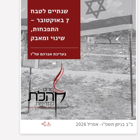
כ"ב בניסן תשפ"ו
-
אפריל 2026