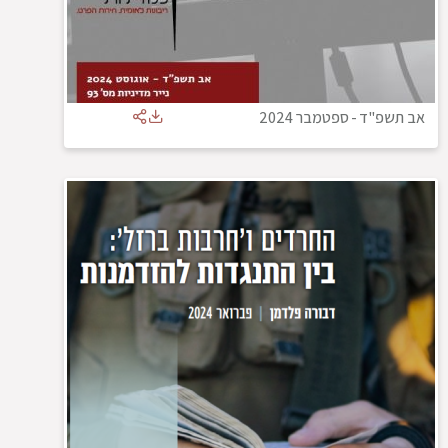
אב תשפ"ד
-
ספטמבר 2024