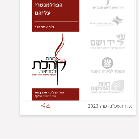
אדר תשפ"ג
-
מרץ 2023