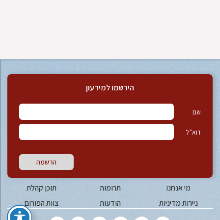
הירשמו למידעון
שם
דוא”ל
הרשמה
מי אנחנו
תרומות
תוכן קהלת
ניירות מדיניות
הודעות
צוות הפורום