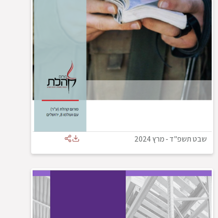
שבט תשפ"ד
-
מרץ 2024