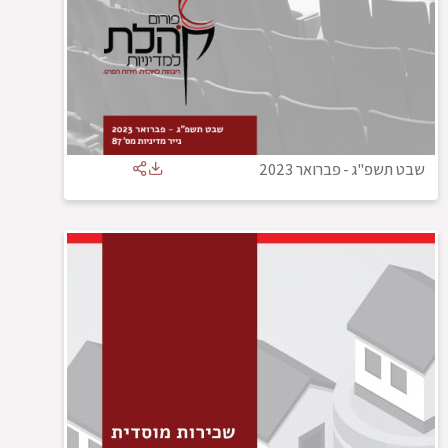
שבט תשפ"ג
-
פברואר 2023