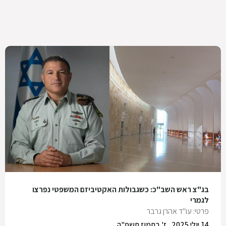
בג"צ ראש השב"כ: כשגבולות האקטיביזם המשפטי נפרצו
לגמרי
פרטי: עו"ד אהרן גרבר
14 יולי 2025
ז' בתמוז תשפ"ה