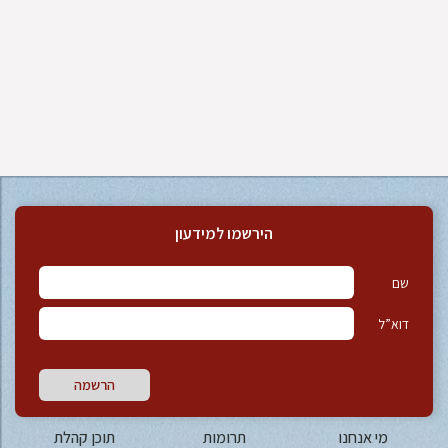
הירשמו למידעון
שם
דוא”ל
הרשמה
מי אנחנו
תרומות
תוכן קהלת