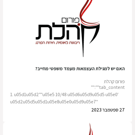
האם יש למגילת העצמאות מעמד משפטי מחייב?
פורום קהלת
tab_content"":""
1. u05d1u05d2""u05e5 10/48 u05d6u05d9u05d5 u05e0'
u05d2u05d5u05d1u05e8u05e0u05d9u05e7"
27 ספטמבר 2023