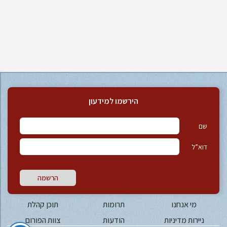
הירשמו למידעון
שם
דוא”ל
הרשמה
מי אנחנו
תרומות
תוכן קהלת
ניירות מדיניות
הודעות
צוות הפורום