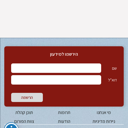
הירשמו למידעון
שם
דוא”ל
הרשמה
מי אנחנו
תרומות
תוכן קהלת
ניירות מדיניות
הודעות
צוות הפורום