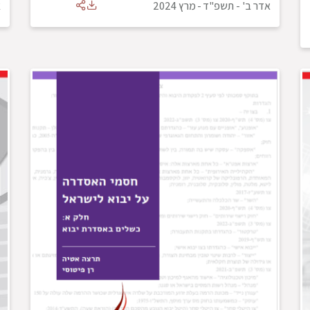
אדר ב' - תשפ"ד
-
מרץ 2024
א