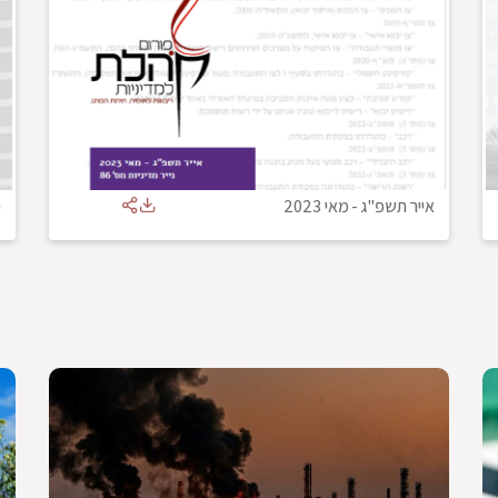
אייר תשפ"ג
-
מאי 2023
כ