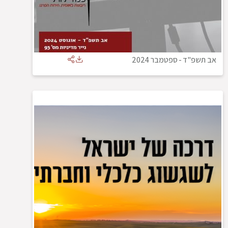
אב תשפ"ד
-
ספטמבר 2024