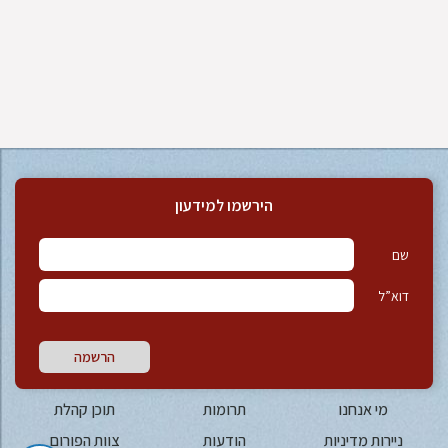
הירשמו למידעון
שם
דוא”ל
הרשמה
מי אנחנו
תרומות
תוכן קהלת
ניירות מדיניות
הודעות
צוות הפורום