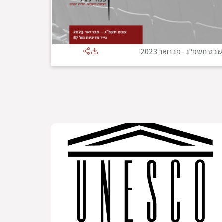
בט תשפ"ג
-
פברואר 2023