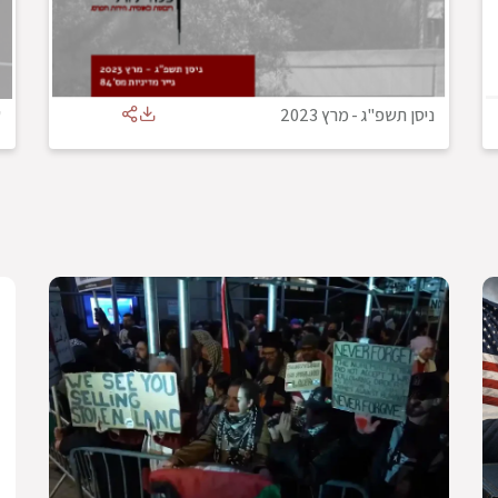
ניסן תשפ"ג
-
מרץ 2023
ש