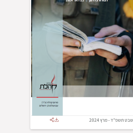
בט תשפ"ד
-
מרץ 2024