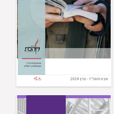
שבט תשפ"ד
-
מרץ 2024