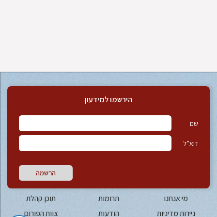
הירשמו למידעון
שם
דוא”ל
הרשמה
מי אנחנו
תרומות
תוכן קהלת
ניירות מדיניות
הודעות
צוות הפורום