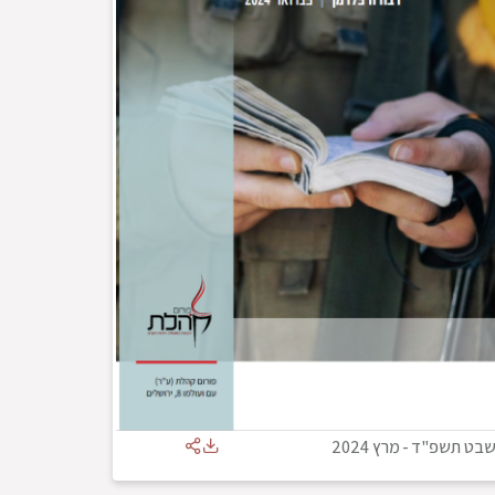
בט תשפ"ד
-
מרץ 2024