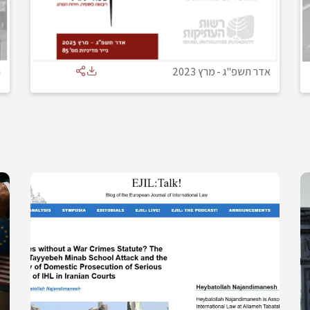
אדר תשפ"ג
-
מרץ 2023
נ