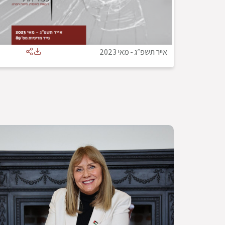
אייר תשפ״ג
-
מאי 2023