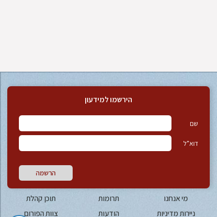
הירשמו למידעון
שם
דוא”ל
הרשמה
מי אנחנו
תרומות
תוכן קהלת
ניירות מדיניות
הודעות
צוות הפורום