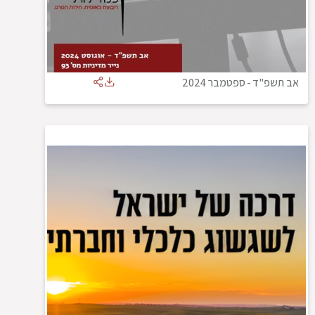
אב תשפ"ד
-
ספטמבר 2024