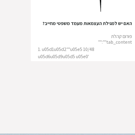
האם יש למגילת העצמאות מעמד משפטי מחייב?
פורום קהלת
tab_content"":""
1. u05d1u05d2""u05e5 10/48
u05d6u05d9u05d5 u05e0'
u05d2u05d5u05d1u05e8u05e0u05d9u05e7"
27 ספטמבר 2023