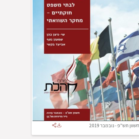
שוון תש"פ
-
נובמבר 2019