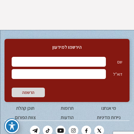
הירשמו למידעון
שם
דוא”ל
הרשמה
מי אנחנו
תרומות
תוכן קהלת
ניירות מדיניות
הודעות
צוות הפורום