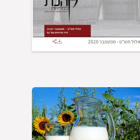
לול תש"פ
-
ספטמבר 2020