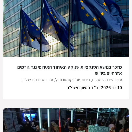
מזכר בנושא הסנקציות שנוקט האיחוד האירופי נגד גורמים
אזרחיים ביו"ש
עו"ד שרה שיאלום
,
פרופ' יוג'ין קונטורוביץ'
,
עו"ד אברהם של"ו
10 יוני 2026
כ"ד בסיוון תשפ"ו