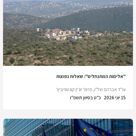
"אלימות המתנחלים": שאלות נפוצות
עו"ד אברהם של"ו
,
פרופ' יוג'ין קונטורוביץ'
15 יוני 2026
כ"ט בסיוון תשפ"ו