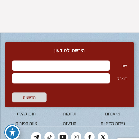
הירשמו למידעון
שם
דוא”ל
הרשמה
מי אנחנו
תרומות
תוכן קהלת
ניירות מדיניות
הודעות
צוות הפורום