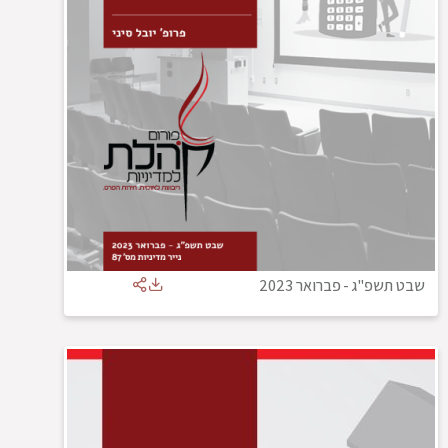
שבט תשפ"ג
-
פברואר 2023