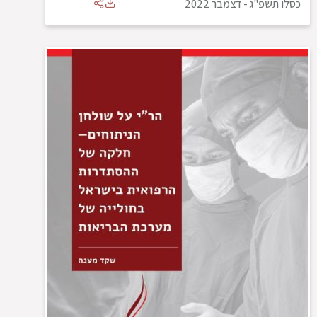
כסלו תשפ"ג
-
דצמבר 2022