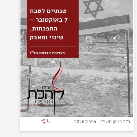
כ"ב בניסן תשפ"ו
-
אפריל 2026