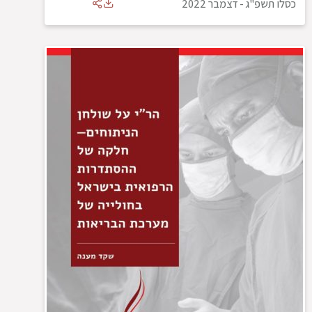
כסלו תשפ"ג
-
דצמבר 2022