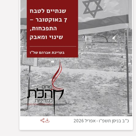
כ"ב בניסן תשפ"ו
-
אפריל 2026