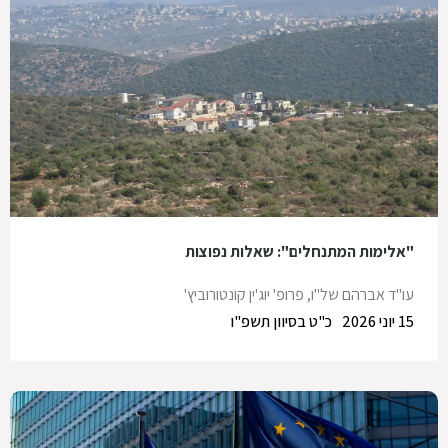
"אלימות המתנחלים": שאלות נפוצות
עו"ד אברהם של"ו
,
פרופ' יוג'ין קונטורוביץ'
15 יוני 2026
כ"ט בסיוון תשפ"ו