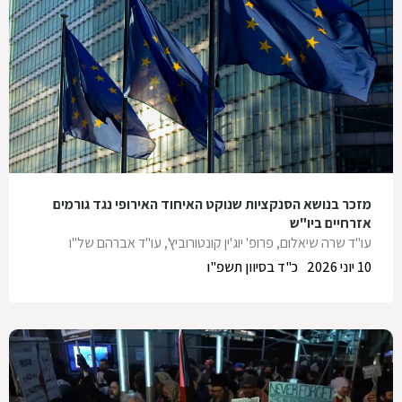
מזכר בנושא הסנקציות שנוקט האיחוד האירופי נגד גורמים
אזרחיים ביו"ש
עו"ד שרה שיאלום
,
פרופ' יוג'ין קונטורוביץ'
,
עו"ד אברהם של"ו
10 יוני 2026
כ"ד בסיוון תשפ"ו