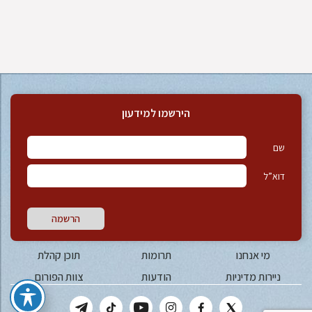
הירשמו למידעון
שם
דוא”ל
הרשמה
מי אנחנו
תרומות
תוכן קהלת
ניירות מדיניות
הודעות
צוות הפורום