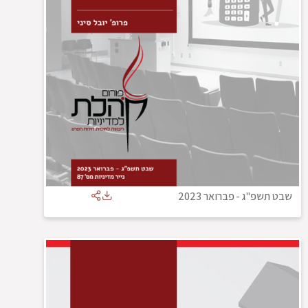
שבט תשפ"ג
-
פברואר 2023