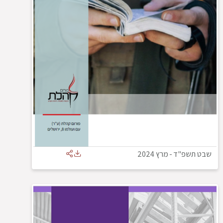
שבט תשפ"ד
-
מרץ 2024