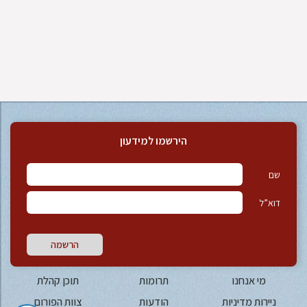
הירשמו למידעון
שם
דוא”ל
הרשמה
מי אנחנו
תרומות
תוכן קהלת
ניירות מדיניות
הודעות
צוות הפורום