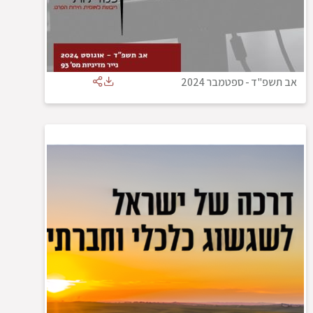
אב תשפ"ד
-
ספטמבר 2024