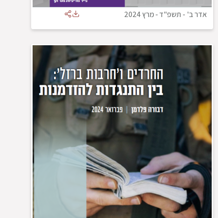
אדר ב' - תשפ"ד
-
מרץ 2024