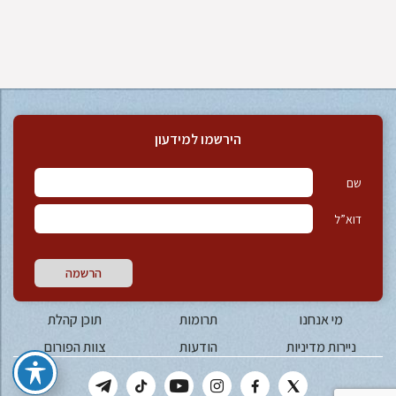
הירשמו למידעון
שם
דוא”ל
הרשמה
מי אנחנו
תרומות
תוכן קהלת
ניירות מדיניות
הודעות
צוות הפורום