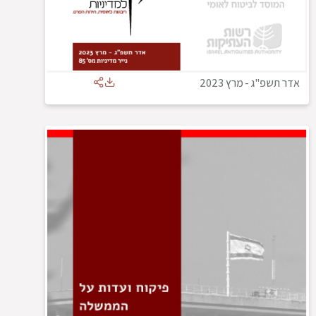
אדר תשפ"ג
-
מרץ 2023