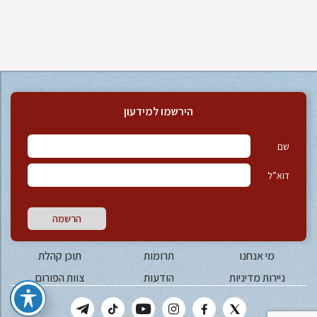
הירשמו למידעון
שם
דוא”ל
הרשמה
מי אנחנו
תרומות
תוכן קהלת
ניירות מדיניות
הודעות
צוות הפורום