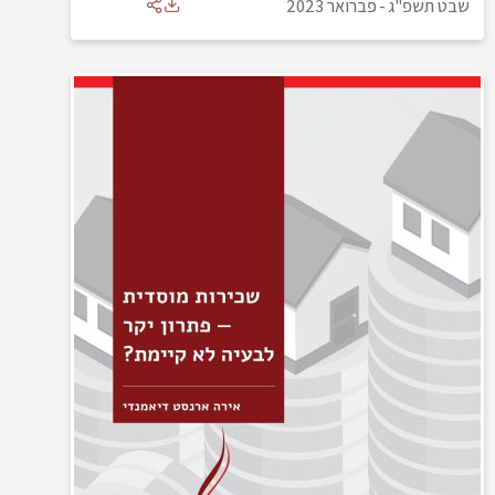
שבט תשפ"ג
-
פברואר 2023