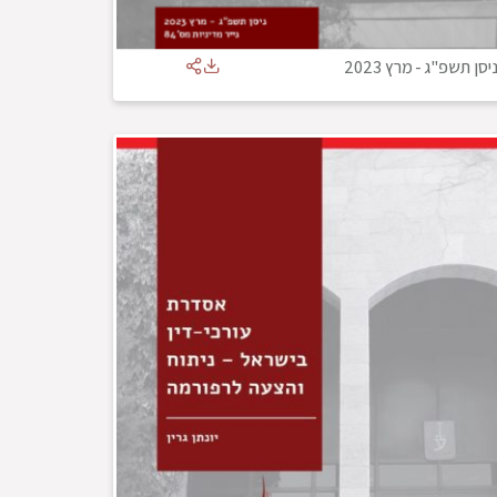
יסן תשפ"ג
-
מרץ 2023