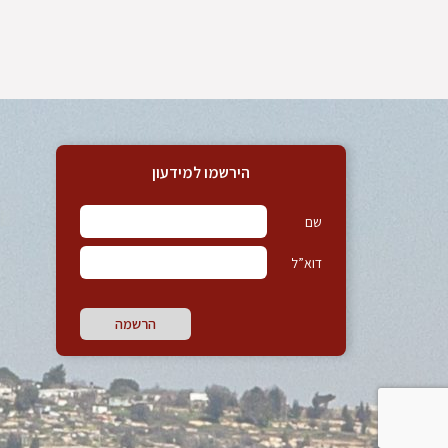
הירשמו למידעון
שם
דוא”ל
הרשמה