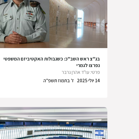
בג"צ ראש השב"כ: כשגבולות האקטיביזם המשפטי
נפרצו לגמרי
פרטי: עו"ד אהרן גרבר
14 יולי 2025
ז' בתמוז תשפ"ה