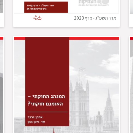
אדר תשפ"ג
-
מרץ 2023
נ