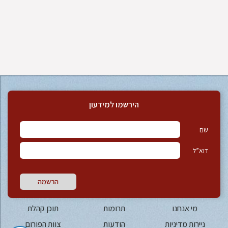
הירשמו למידעון
שם
דוא”ל
הרשמה
מי אנחנו
תרומות
תוכן קהלת
ניירות מדיניות
הודעות
צוות הפורום