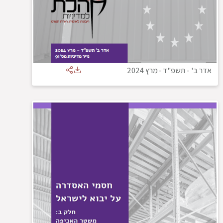
אדר ב' - תשפ"ד
-
מרץ 2024