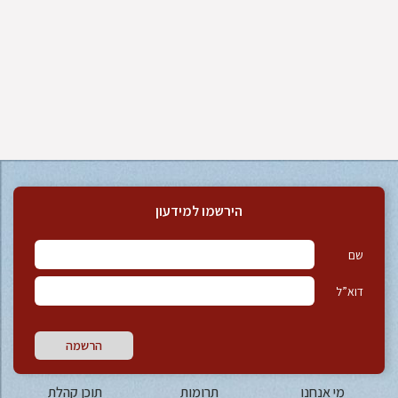
הירשמו למידעון
שם
דוא”ל
הרשמה
מי אנחנו
תרומות
תוכן קהלת