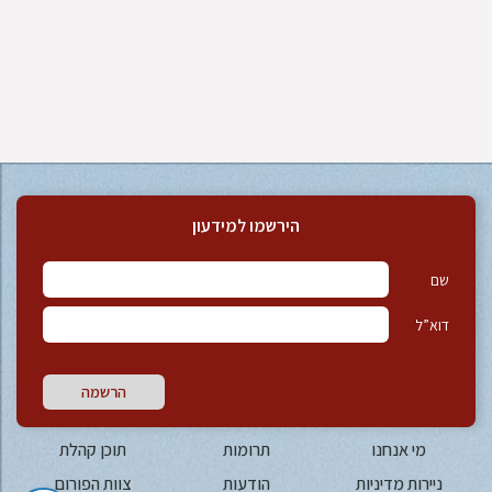
הירשמו למידעון
שם
דוא”ל
הרשמה
מי אנחנו
תרומות
תוכן קהלת
ניירות מדיניות
הודעות
צוות הפורום