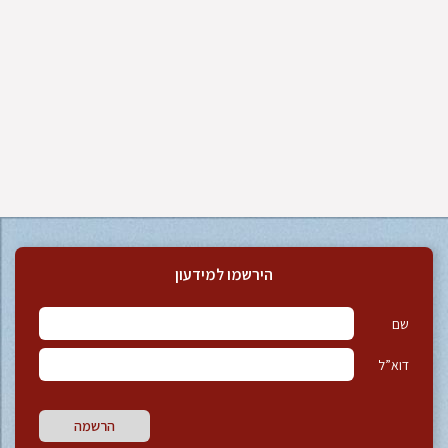
הירשמו למידעון
שם
דוא”ל
הרשמה