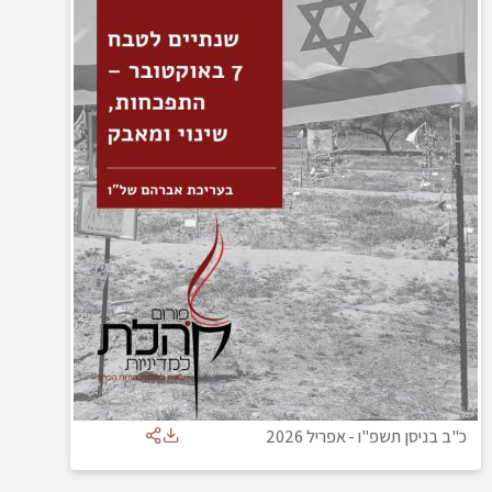
כ"ב בניסן תשפ"ו
-
אפריל 2026