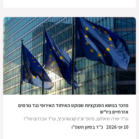
מזכר בנושא הסנקציות שנוקט האיחוד האירופי נגד גורמים
אזרחיים ביו"ש
עו"ד שרה שיאלום
,
פרופ' יוג'ין קונטורוביץ'
,
עו"ד אברהם של"ו
10 יוני 2026
כ"ד בסיוון תשפ"ו