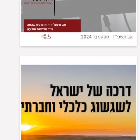
אב תשפ"ד
-
ספטמבר 2024