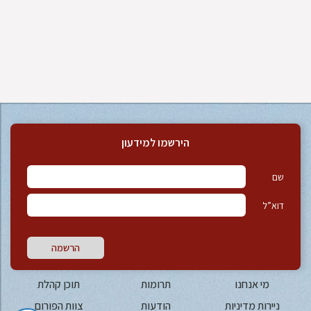
הירשמו למידעון
שם
דוא”ל
הרשמה
מי אנחנו
תרומות
תוכן קהלת
ניירות מדיניות
הודעות
צוות הפורום