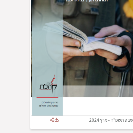
בט תשפ"ד
-
מרץ 2024