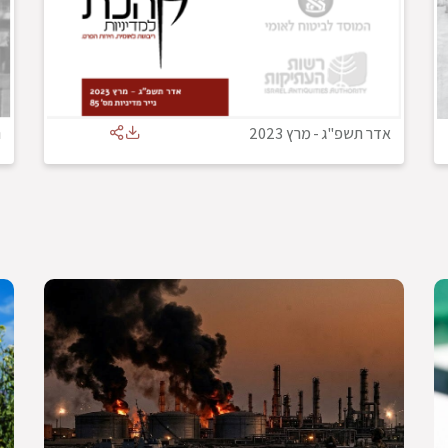
אדר תשפ"ג
-
מרץ 2023
נ