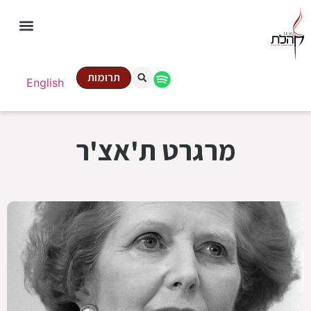
תרומות
English
מרגרט ת'אצ'ר