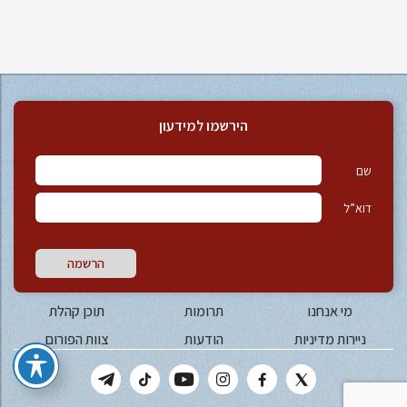
הירשמו למידעון
שם
דוא”ל
הרשמה
מי אנחנו
תרומות
תוכן קהלת
ניירות מדיניות
הודעות
צוות הפורום