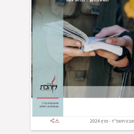
בט תשפ"ד
-
מרץ 2024