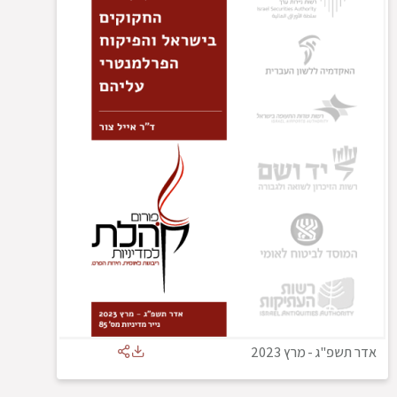
אדר תשפ"ג
-
מרץ 2023