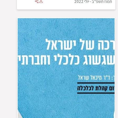
תמוז תשפ"ב
-
יולי 2022