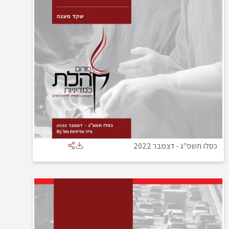
כסלו תשפ"ג
-
דצמבר 2022