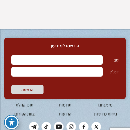
הירשמו למידעון
שם
דוא”ל
הרשמה
מי אנחנו
תרומות
תוכן קהלת
ניירות מדיניות
הודעות
צוות הפורום