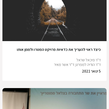
כיצד ראוי להעריך את כדאיות פרויקט המטרו ולממן אותו
ד"ר מיכאל שראל
ד"ר הודיה למפרט; ד"ר אשר מאיר
5 ינואר 2021