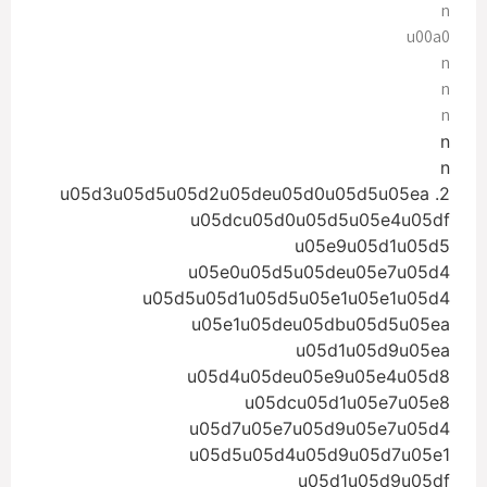
n
u00a0
n
n
n
n
n
2. u05d3u05d5u05d2u05deu05d0u05d5u05ea
u05dcu05d0u05d5u05e4u05df
u05e9u05d1u05d5
u05e0u05d5u05deu05e7u05d4
u05d5u05d1u05d5u05e1u05e1u05d4
u05e1u05deu05dbu05d5u05ea
u05d1u05d9u05ea
u05d4u05deu05e9u05e4u05d8
u05dcu05d1u05e7u05e8
u05d7u05e7u05d9u05e7u05d4
u05d5u05d4u05d9u05d7u05e1
u05d1u05d9u05df