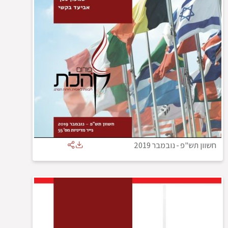
חשוון תש"פ
-
נובמבר 2019