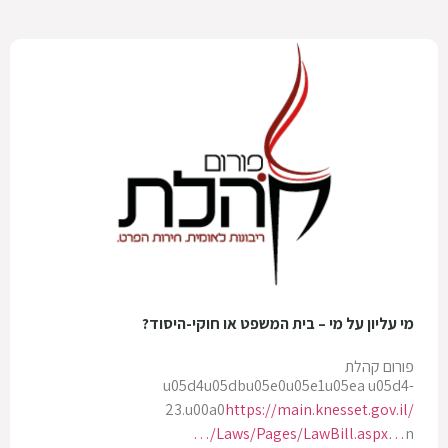
מי עליון על מי – בית המשפט או חוקי-היסוד?
פורום קהלת
u05d4u05dbu05e0u05e1u05ea u05d4-
23.u00a0
https://main.knesset.gov.il/
…/Laws/Pages/LawBill.aspx…
n