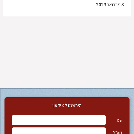
8 פברואר 2023
הירשמו למידעון
שם
דוא”ל