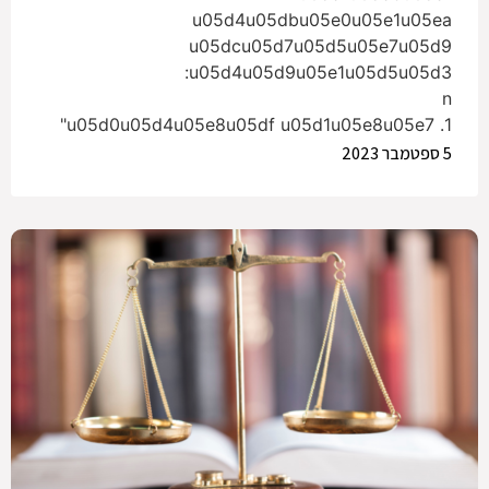
u05d4u05dbu05e0u05e1u05ea
u05dcu05d7u05d5u05e7u05d9
u05d4u05d9u05e1u05d5u05d3:
n
1. u05d0u05d4u05e8u05df u05d1u05e8u05e7"
5 ספטמבר 2023