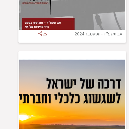
אב תשפ"ד
-
ספטמבר 2024