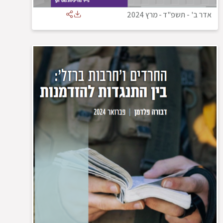
אדר ב' - תשפ"ד
-
מרץ 2024