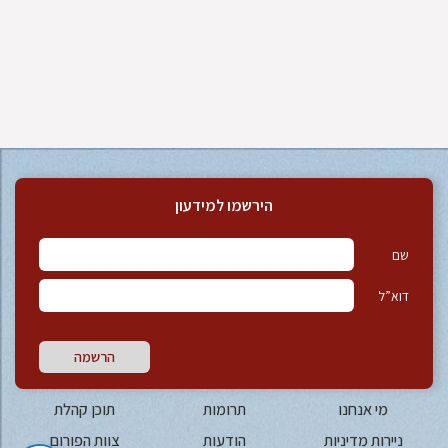
הירשמו למידעון
שם
דוא”ל
הרשמה
מי אנחנו
תרומות
תוכן קהלת
ניירות מדיניות
הודעות
צוות הפורום